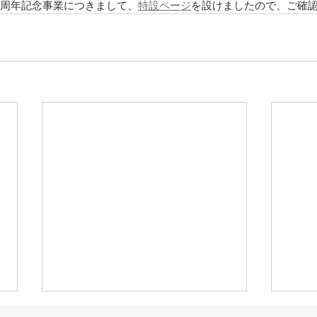
0周年記念事業につきまして、
特設ページ
を設けましたので、ご確
日本教育学会若手育成委員会
日本