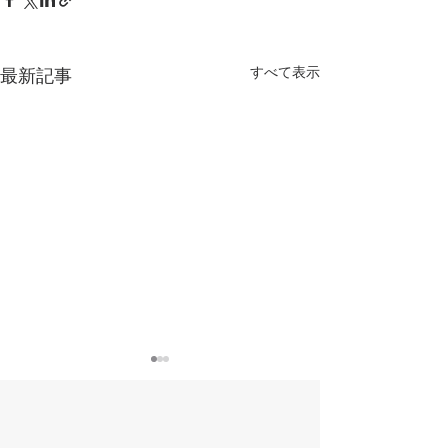
すべて表示
最新記事
日本教育学会若手育成委
日本開催「202
員会主催 若手交流会「ア
材育成学会アジ
ーリーキャリア期の不安
への研究発表申
教育関連学会連絡協議会よ
教育関連学会連絡
と期待 ―2040 年の大学を
出について