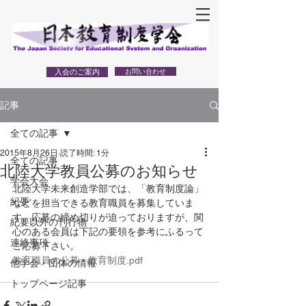
入会のご案内
お問い合わせ
記事
全ての記事
2015年8月26日
読了時間: 1分
全ての記事
北陸大学教員公募のお知らせ
学会大会
北陸大学未来創造学部では、「教育制度論」
紀要
などを担当できる教育職員を募集していま
す。応募の締め切りが迫っておりますが、関
紀要以外の刊行物
心のある会員は下記の要領を参考にふるって
連絡事項
ご応募下さい。
教育職員の公募 - 教育制度.pdf
他学会・団体の情報
トップページ記事