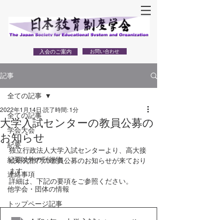
入会のご案内
お問い合わせ
記事
全ての記事
2022年1月14日
読了時間: 1分
全ての記事
大学入試センターの教員公募の
学会大会
お知らせ
紀要
独立行政法人大学入試センターより、高大接
紀要以外の刊行物
続研究部門の教員公募のお知らせが来ており
ます。
連絡事項
詳細は、下記の要項をご参照ください。
他学会・団体の情報
トップページ記事