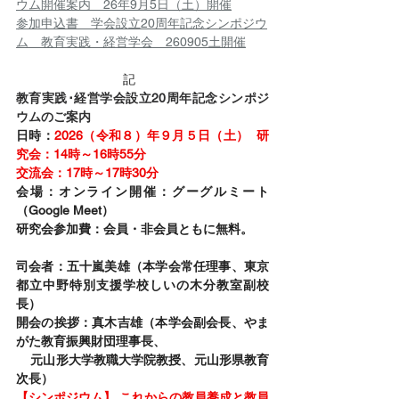
ウム開催案内　26年9月5日（土）開催
参加申込書　学会設立20周年記念シンポジウ
ム　教育実践・経営学会　260905土開催
			記
教育実践･経営学会設立20周年記念シンポジ
ウムのご案内
日時：
2026（令和８）年９月５日（土）  研
究会：14時～16時55分
交流会：17時～17時30分
会場：オンライン開催：グーグルミート
（Google Meet）
研究会参加費：会員・非会員ともに無料。
司会者：五十嵐美雄（本学会常任理事、東京
都立中野特別支援学校しいの木分教室副校
長）
開会の挨拶：真木吉雄（本学会副会長、やま
がた教育振興財団理事長、
    元山形大学教職大学院教授、元山形県教育
次長）
【シンポジウム】 これからの教員養成と教員