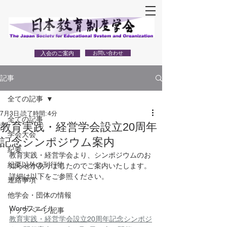
入会のご案内
お問い合わせ
記事
全ての記事
7月3日
読了時間: 4分
全ての記事
教育実践・経営学会設立20周年
学会大会
記念シンポジウム案内
紀要
教育実践・経営学会より、シンポジウムのお
紀要以外の刊行物
知らせがありましたのでご案内いたします。
詳細は以下をご参照ください。
連絡事項
他学会・団体の情報
Wordファイル
トップページ記事
教育実践・経営学会設立20周年記念シンポジ