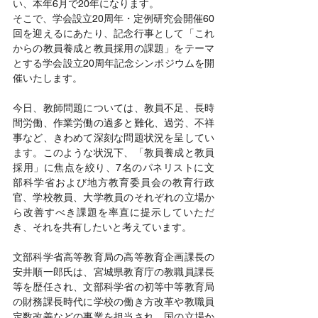
い、本年6月で20年になります。
そこで、学会設立20周年・定例研究会開催60
回を迎えるにあたり、記念行事として「これ
からの教員養成と教員採用の課題」をテーマ
とする学会設立20周年記念シンポジウムを開
催いたします。
今日、教師問題については、教員不足、長時
間労働、作業労働の過多と難化、過労、不祥
事など、きわめて深刻な問題状況を呈してい
ます。このような状況下、「教員養成と教員
採用」に焦点を絞り、7名のパネリストに文
部科学省および地方教育委員会の教育行政
官、学校教員、大学教員のそれぞれの立場か
ら改善すべき課題を率直に提示していただ
き、それを共有したいと考えています。
文部科学省高等教育局の高等教育企画課長の
安井順一郎氏は、宮城県教育庁の教職員課長
等を歴任され、文部科学省の初等中等教育局
の財務課長時代に学校の働き方改革や教職員
定数改善などの事業を担当され、国の立場か