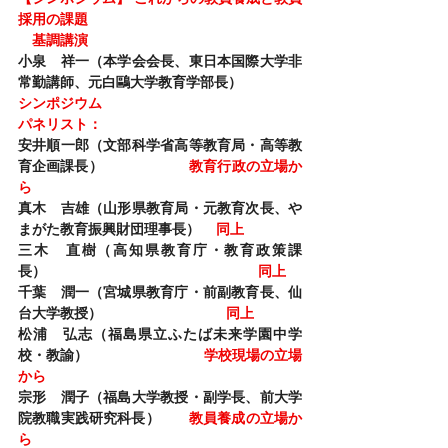
採用の課題
基調講演
小泉　祥一（本学会会長、東日本国際大学非
常勤講師、元白鷗大学教育学部長）
シンポジウム
パネリスト：
安井順一郎（文部科学省高等教育局・高等教
育企画課長）                     
教育行政の立場か
ら
真木　吉雄（山形県教育局・元教育次長、や
まがた教育振興財団理事長）    
同上
三木　直樹（高知県教育庁・教育政策課
長）                                                     
同上
千葉　潤一（宮城県教育庁・前副教育長、仙
台大学教授）                               
同上
松浦　弘志（福島県立ふたば未来学園中学
校・教諭）                             
学校現場の立場
から
宗形　潤子（福島大学教授・副学長、前大学
院教職実践研究科長）       
教員養成の立場か
ら