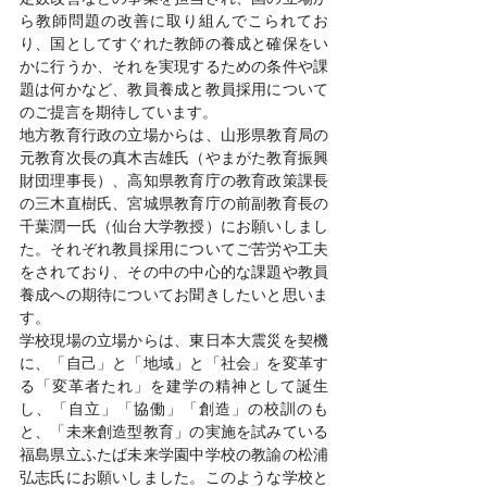
ら教師問題の改善に取り組んでこられてお
り、国としてすぐれた教師の養成と確保をい
かに行うか、それを実現するための条件や課
題は何かなど、教員養成と教員採用について
のご提言を期待しています。
地方教育行政の立場からは、山形県教育局の
元教育次長の真木吉雄氏（やまがた教育振興
財団理事長）、高知県教育庁の教育政策課長
の三木直樹氏、宮城県教育庁の前副教育長の
千葉潤一氏（仙台大学教授）にお願いしまし
た。それぞれ教員採用についてご苦労や工夫
をされており、その中の中心的な課題や教員
養成への期待についてお聞きしたいと思いま
す。
学校現場の立場からは、東日本大震災を契機
に、「自己」と「地域」と「社会」を変革す
る「変革者たれ」を建学の精神として誕生
し、「自立」「協働」「創造」の校訓のも
と、「未来創造型教育」の実施を試みている
福島県立ふたば未来学園中学校の教諭の松浦
弘志氏にお願いしました。このような学校と