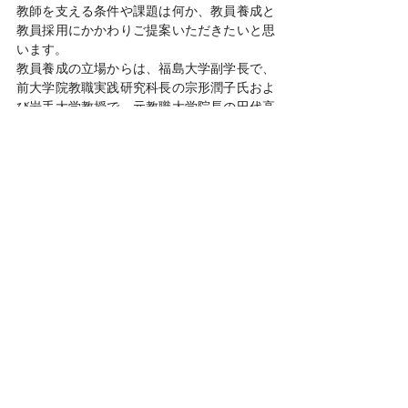
教師を支える条件や課題は何か、教員養成と
教員採用にかかわりご提案いただきたいと思
います。
教員養成の立場からは、福島大学副学長で、
前大学院教職実践研究科長の宗形潤子氏およ
び岩手大学教授で、元教職大学院長の田代高
章氏にお願いしました。教員養成と教員採用
についてさまざまな政策論議がある中で、真
っ当な教員養成と教員採用とはどのようなも
のか、またそれらを進める上での条件や課題
についてご提言いただきたいと思います。
このシンポジウムには、現職の教師だけでな
く、教師志望の学生や一般の方にもご参加い
ただきたいと思います。
小さな会ではありますが、立場や職種を超
え、具体的な事実に基づく率直な意見交換を
行いたいと思います。
参加申し込み方法：
参加申込書にご記入の
上、
8月28日（金）までに
E-mailにてお願い
します。