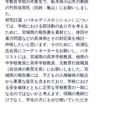
学教育学部の卒業生で、栃木県小山市の教師
の竹田佑実氏（旧姓：亀山）にお願いしまし
た。
研究討議（パネルディスカッション）につい
ては、学校における部活動のあり方を考える
ために、宮城県の報告書を素材とし、体罰や
暴力問題などの具体例とその対応策を検討・
吟味したいと思います。そのために、松浦弘
志会員にコーディネーターをお願いし、パネ
リストには、宮城県の高等学校教員、他県の
中学校教員と高等学校教員、元教育行政職員
（自治体の教育次長）にお願いしました。宮
城県の報告書には、子どもの人権確保の観点
から重要な提言も含まれており、学校におけ
る安全確保とともに正常な学校教育の一助に
なるのではないかと考えます。現職の教師だ
けでなく、学生の方にもぜひ聴いていただき
たいと思います。
小さな会ではありますが、今回も、立場や職
種を超え、学校現場の具体的な事実に基づく
率直な意見交換を行いたいと思います。