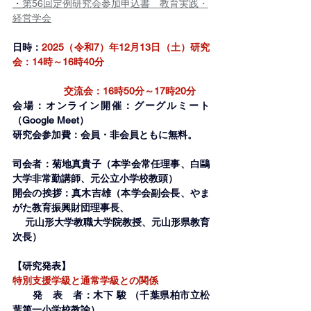
・
第56回定例研究会参加申込書　教育実践・
経営学会
日時：
2025（令和7）年12月13日（土）研究
会：14時～16時40分　
　　　　　 交流会：16時50分～17時20分
会場：オンライン開催：グーグルミート
（Google Meet）
研究会参加費：会員・非会員ともに無料。
司会者：菊地真貴子（本学会常任理事、白鷗
大学非常勤講師、元公立小学校教頭）
開会の挨拶：真木吉雄（本学会副会長、やま
がた教育振興財団理事長、
　 元山形大学教職大学院教授、元山形県教育
次長）
【研究発表】
特別支援学級と通常学級との関係
　　発　表　者：木下 駿 （千葉県柏市立松
葉第一小学校教諭）