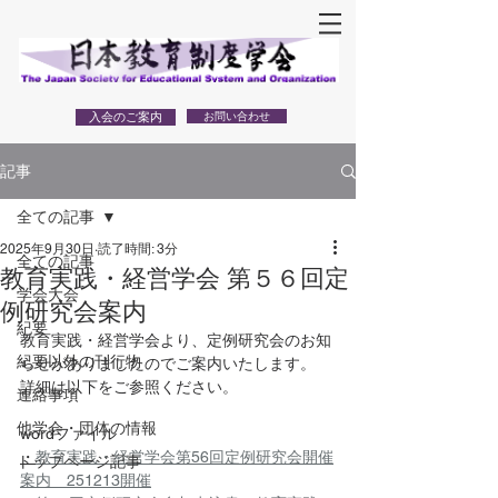
入会のご案内
お問い合わせ
記事
全ての記事
2025年9月30日
読了時間: 3分
全ての記事
教育実践・経営学会 第５６回定
学会大会
例研究会案内
紀要
教育実践・経営学会より、定例研究会のお知
紀要以外の刊行物
らせがありましたのでご案内いたします。
詳細は以下をご参照ください。
連絡事項
他学会・団体の情報
wordファイル
・
教育実践・経営学会第56回定例研究会開催
トップページ記事
案内　251213開催