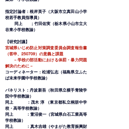
指定討論者：根岸英子（大阪市立真田山小学
校若手教員指導員）
　 　同上　   ；竹田佑実（栃木県小山市立大
谷東小学校教諭）
【研究討議】
宮城県いじめ防止対策調査委員会調査報告書
（答申、250709）の意義と課題
　　－学校の部活動における体罰・暴力問題
解決のために－
コーディネーター：松浦弘志（福島県立ふた
ば未来学園中学校教諭）
パネリスト：丹波新吾（秋田県立横手青陵学
院中学校教諭）
同上   　　 ：茂木 淳 （東京都私立桐朋中学
校・高等学校教諭）
同上    　　：萱沼俊一（宮城県白石工業高等
学校教諭）
同上    　　：真木吉雄（やまがた教育振興財