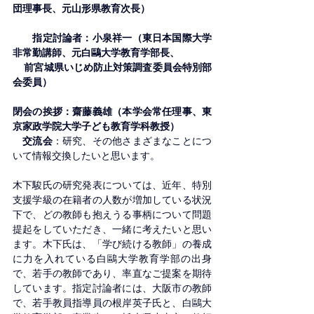
団理事長、元山形県教育次長）
　　指定討論者：小泉祥一（東日本国際大学
非常勤講師、元白鷗大学教育学部長、
    前宮城県いじめ防止対策調査委員会特別部
会委員）
閉会の挨拶：齋藤義雄（本学会常任理事、東
京家政学院大学子ども教育学科教授）
　交流会
：研究、その他さまざまなことにつ
いて情報交換したいと思います。
木下駿氏の研究発表については、近年、特別
支援学級の在籍者の人数が増加している状況
下で、どの教師も抱えうる事柄について問題
提起をしていただき、一緒に考えたいと思い
ます。木下氏は、「学び続ける教師」の養成
に力を入れている白鷗大学教育学部の出身
で、若手の教師であり、率直なご提案を期待
しています。指定討論者には、大阪市の教師
で、若手教員指導員の根岸英子氏と、白鷗大