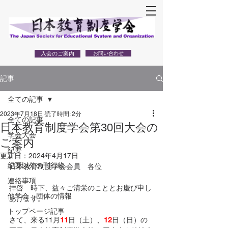
入会のご案内
お問い合わせ
記事
全ての記事
2023年7月18日
読了時間: 2分
全ての記事
日本教育制度学会第30回大会の
学会大会
ご案内
紀要
更新日：
2024年4月17日
紀要以外の刊行物
日本教育制度学会会員　各位
連絡事項
拝啓　時下、益々ご清栄のこととお慶び申し
他学会・団体の情報
あげます。
トップページ記事
さて、来る11月
11
日（土）、
12
日（日）の