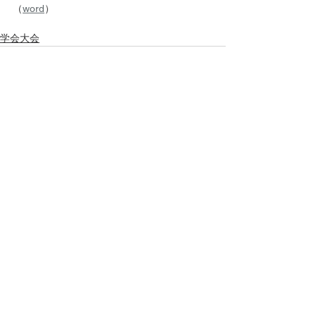
（
word
）
学会大会
すべて表示
最新記事