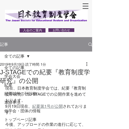
入会のご案内
お問い合わせ
記事
全ての記事
2019年9月19日
読了時間: 1分
全ての記事
J-STAGEでの紀要『教育制度学
学会大会
研究』の公開
紀要
現在、日本教育制度学会では、紀要『教育制
紀要以外の刊行物
度学研究』のJ-STAGEでの公開作業を進めて
おります。
連絡事項
9月19日現在、
紀要第1号が公開
されておりま
他学会・団体の情報
す。
トップページ記事
今後、アップロードの作業の進行に応じて、