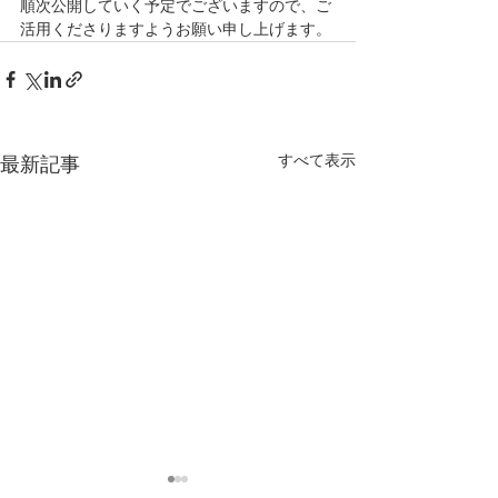
順次公開していく予定でございますので、ご
活用くださりますようお願い申し上げます。
すべて表示
最新記事
日本教育学会若手育成委
日本開催「202