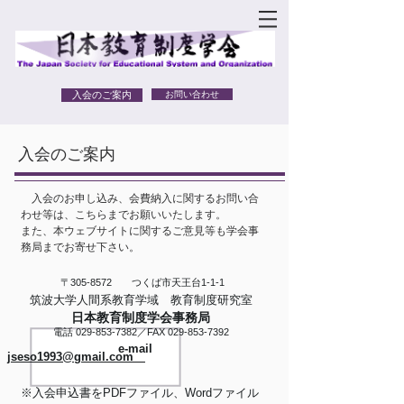
入会のご案内
お問い合わせ
入会のご案内
入会のお申し込み、会費納入に関するお問い合
わせ等は、こちらまでお願いいたします。
また、本ウェブサイトに関するご意見等も学会事
務局までお寄せ下さい。
〒305-8572
つくば市天王台1-1-1
筑波大学人間系教育学域 教育制度研究室
日本教育制度学会事務局
電話
029-853-7382
／
FAX
029-853-7392
e-mail
jseso1993@gmail.com
※入会申込書をPDFファイル、Wordファイル