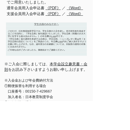
でご用意いたしました。
通常会員用入会申込書
《PDF》
／
《Word》
支援会員用入会申込書
《PDF》
／
《Word》
※
ご入会に際しましては、
本学会設立趣意書・会
則
をお読み下さいますようお願い申し上げます。
※入会金および年会費納付方法
①郵便振替を利用する場合
口座番号：00150-7-429667
加入者名：日本教育制度学会
②銀行振込の場合
金融機関名：ゆうちょ銀行
店名：〇一九（ゼロイチキュウ）店
預金種目：当座
口座番号：0429667