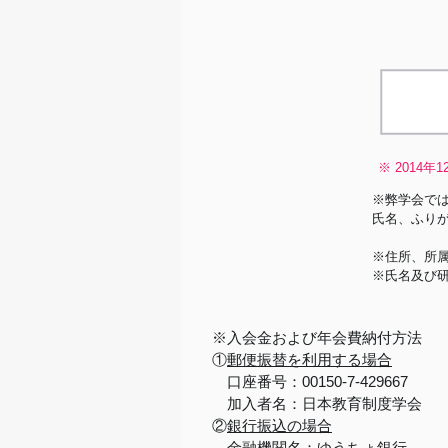
※ 201
※弊学会で
氏名、ふりが
※住所、所属
※氏名及び
※入会金および年会費納付方法
①
郵便振替を利用する場合
口座番号：00150-7-429667
加入者名：日本教育制度学会
②
銀行振込の場合
金融機関名：ゆうちょ銀行