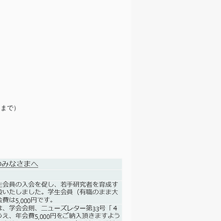
。
つまで）