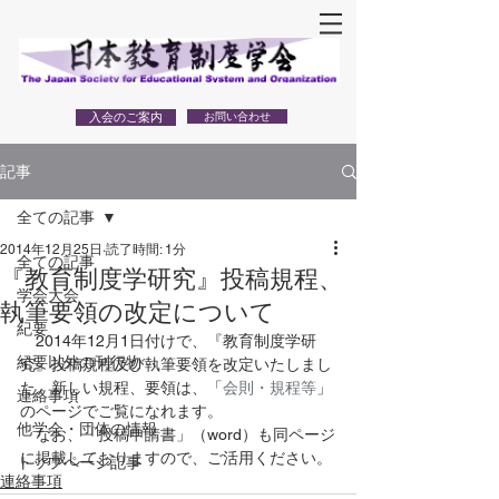
入会のご案内
お問い合わせ
記事
全ての記事
2014年12月25日
読了時間: 1分
全ての記事
『教育制度学研究』投稿規程、
学会大会
執筆要領の改定について
紀要
　2014年12月1日付けで、『教育制度学研
紀要以外の刊行物
究』投稿規程及び執筆要領を改定いたしまし
た。新しい規程、要領は、「
会則・規程等
」
連絡事項
のページでご覧になれます。
他学会・団体の情報
　なお、「投稿申請書」（word）も同ページ
に掲載しておりますので、ご活用ください。
トップページ記事
連絡事項