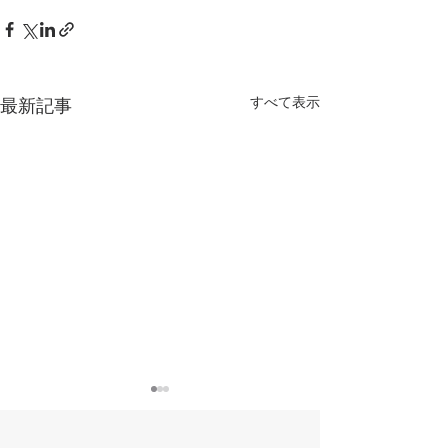
すべて表示
最新記事
自殺対策に関する革新的
いのち支える自
研究推進プログラム 委
進センター 委