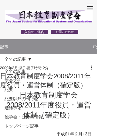
入会のご案内
お問い合わせ
記事
全ての記事
2009年2月13日
読了時間: 2分
全ての記事
日本教育制度学会2008/2011年
学会大会
度役員・運営体制（確定版）
紀要
日本教育制度学会
紀要以外の刊行物
2008/2011年度役員・運営
連絡事項
体制（確定版）
他学会・団体の情報
トップページ記事
平成21年２月13日