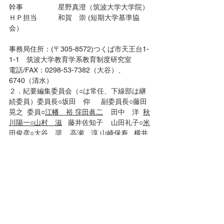
幹事　　　　　星野真澄（筑波大学大学院）
ＨＰ担当　　　和賀　崇 (短期大学基準協
会）
事務局住所：(〒305-8572)つくば市天王台1-
1-1　筑波大学教育学系教育制度研究室
電話/FAX：0298-53-7382（大谷）、
6740（清水）
２．紀要編集委員会（○は常任、下線部は継
続委員）委員長○坂田　仰　  副委員長○藤田
晃之  委員○
江幡　裕 窪田眞二
    田中　洋  
秋
川陽一○山村　滋
   藤井佐知子    山田礼子○
米
田俊彦
○大谷　奨    高瀬　淳 
山崎保寿
   横井
敏郎  
元兼正浩
   小川佳万  
（英文校閲）　　　セシリア・池口（筑波学
院大学）
編集幹事長　　　大谷　奨（筑波大学）
編集幹事　　　　 山田知代（日本女子大学大
学院）
編集委員会事務局　　 (〒305-8577)つくば
市天王台1-1-1　筑波大学アドミッションセ