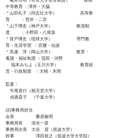
 * 亀井浩明（帝京大学名誉教授）	　後期
中等教育 ：澤井・大脇
 * 山田礼子（同志社大学）	　　　高等教
育 　　 ：荒井・二宮
 * 山下博史（神戸大学）	　　　　　教員制
度 　　 ：小野田・八尾坂
 * 背戸博史（琉球大学）	　　　　　専門教
育・生涯学習  ：宮腰・仙波
 * 高瀬　淳（岡山大学）	　　　　　教育・
看護・福祉制度 ：窪田・河野
　 福本みちよ（玉川大学）	　　　教育経
営・行政制度   ：大桃・木岡
監査：　
　牛尾直行（順天堂大学）
　貞廣斎子　（千葉大学）
(2)事務局担当
会長　　　　　桑原敏明
事務局長　　清水一彦
事務局次長　大谷　奨（筑波大学）
幹事　　　　　澤田裕之（筑波大学大学院）