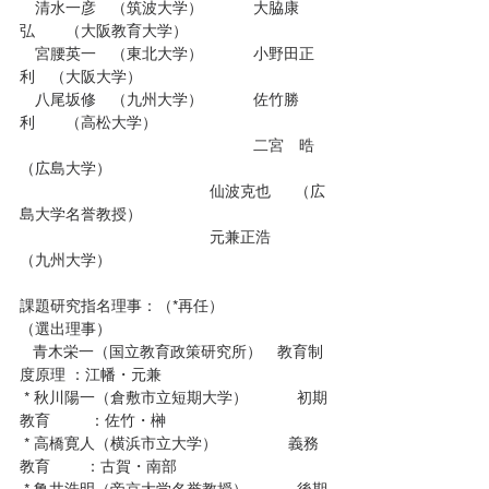
　清水一彦　（筑波大学）	　大脇康
弘　　（大阪教育大学）
　宮腰英一　（東北大学）	　小野田正
利　（大阪大学）
　八尾坂修　（九州大学）	　佐竹勝
利　　（高松大学）
　　　　　　　　　　　　　	　二宮　晧 
（広島大学）
　　　　　　　　　　　	　仙波克也 　 （広
島大学名誉教授）
　　　　　　　　　　　	　元兼正浩　　
（九州大学）
課題研究指名理事：（*再任）
（選出理事）
   青木栄一（国立教育政策研究所）　教育制
度原理 ：江幡・元兼
 * 秋川陽一（倉敷市立短期大学）	　初期
教育　　  ：佐竹・榊
 * 高橋寛人（横浜市立大学）	　　　 義務
教育　　 ：古賀・南部