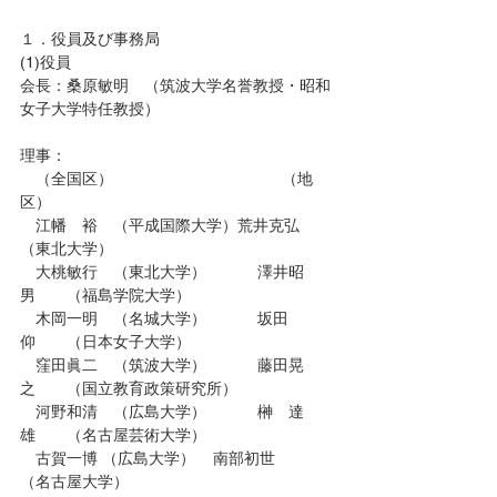
１．役員及び事務局
(1)役員
会長：桑原敏明　（筑波大学名誉教授・昭和
女子大学特任教授）
理事：
　（全国区）                                      （地
区）
　江幡　裕　（平成国際大学）荒井克弘　　
（東北大学）
　大桃敏行　（東北大学）	　澤井昭
男　　（福島学院大学）
　木岡一明　（名城大学）	　坂田　
仰　　（日本女子大学）
　窪田眞二　（筑波大学）	　藤田晃
之　　（国立教育政策研究所）
　河野和清　（広島大学）	　榊　達
雄　　（名古屋芸術大学）
　古賀一博 （広島大学）	　南部初世　　
（名古屋大学）