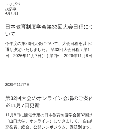
大会日程をご案内いたします。 開催方式について
トップペー
は、対面形式となります。 自由研究発表は1日目の
ジ記事
4月13日
午後、課題別セッションは2日目の午前に予定して
おります。 また、公開シンポジウムは「改めて大
日本教育制度学会第33回大会日程につ
学教育の質保証制度を問う」と題し、2日目の午後
に開催いたします。 会員各位におかれましては、
いて
日頃の研究成果をお持ち寄りいただき、教育制度
今年度の第33回大会について、大会日程を以下の
研究の交流と更なる発展を図る機会として頂きた
通り決定いたしました。 第33回大会日程：第1
く存じます。 会員の皆様のご協力により充実した
日 2026年11月7日(土) 第2日 2026年11月8日
大会になりますよう、大会準備委員会一同、心よ
(日) 大会校：関西国際大学 開催方式については、
り願っております。どうぞ奮ってご参加ください
対面開催に向けて調整を進めております。 正式に
ますようお願いいたします。 敬具 ・2026大
決定次第、改めて詳細をご案内いたします。 どう
会案内（PDF） ・自由研究発表申込用紙（PDF）
ぞ奮ってご参加くださいますようお願いいたしま
（word） ・課題別セッション申込用紙（PDF）
2025年11月7日
す。
（word）
第32回大会のオンライン会場のご案内
※11月7日更新
11月8日に開催予定の日本教育制度学会第32回大会
（山口大学、オンライン）につきまして、 自由研
究発表、総会、公開シンポジウム、課題別セッシ