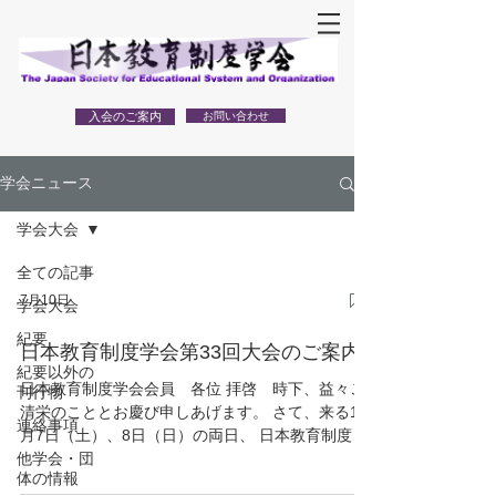
入会のご案内
お問い合わせ
学会ニュース
学会大会
全ての記事
7月10日
学会大会
紀要
日本教育制度学会第33回大会のご案内
紀要以外の
日本教育制度学会会員 各位 拝啓 時下、益々ご
刊行物
清栄のこととお慶び申しあげます。 さて、来る11
連絡事項
月7日（土）、8日（日）の両日、 日本教育制度学
他学会・団
会第33回大会を関西国際大学（兵庫県尼崎市）に
体の情報
て開催いたします。 つきましては、下記のとおり