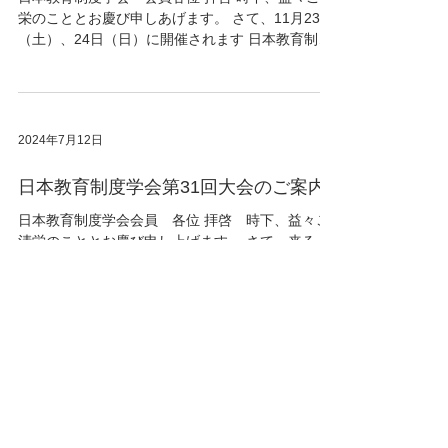
栄のこととお慶び申しあげます。 さて、11月23日
（土）、24日（日）に開催されます 日本教育制度
学会第31回大会（対面開催、大会校：聖徳大学）
の大会プログラムが完成いたしました。...
2024年7月12日
日本教育制度学会第31回大会のご案内
日本教育制度学会会員 各位 拝啓 時下、益々ご
清栄のこととお慶び申し上げます。 さて、来る 11
月23日（土・祝）、24日 （日）の両日、日本教育
制度学会第31回大会を聖徳大学にて開催すること
になりました。つきましては、下記のとおり大会
日程をご案内いたします。...
2024年4月17日
日本教育制度学会第31回大会日程につ
いて