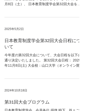
表記がございます。 なお、大会のオンライン会場
月8日（土）、 日本教育制度学会第32回大会を山
につきまして、会員の皆様にはメールでご案内い
口大学にて開催することになりました。 つきまし
たしました。詳細は こちらのページ をご参照くだ
ては、下記のとおり大会日程をご案内いたしま
さい。 【2025年11月4日追記】 公開シンポジウム
す。 開催方式については、オンライン（zoom等に
について、追加資料を作成いたしました。以下、
よるオンライン会議ツールを利用）となります。
ご案内申し上げます。
2025年5月2日
午前を中心に自由研究発表を、午後から総会、公
開シンポジウム、研究・教育交流会（情報交換
日本教育制度学会第32回大会日程につ
会）を予定しております。 また、課題別セッショ
ンにつきましては、大会の日程とは切り離して実
いて
施する方式をとることにいたしました。 会員各位
今年度の第32回大会について、大会日程を以下の
におかれましては、日頃の研究成果をお持ち寄り
通り決定いたしました。 第32回大会日程： 2025
いただき、教育制度研究の交流と更なる発展を図
年11月8日(土) 大会校：山口大学（オンライン開
る機会として頂きたく存じます。 会員の皆様のご
催） 当日は、自由研究発表、総会、シンポジウム
協力により充実した大会になりますよう、大会準
が予定されています。 どうぞ奮ってご参加くださ
備委員会一同、心より願っております。どうぞ奮
いますようお願いいたします。...
ってご参加くださいますようお願いいたします。
敬具 ・2025大会案内（PDF） ・自由研究発
2024年10月18日
表申込用紙（PDF）（word） ・課題別セッション
申込用紙（PDF）（word）
第31回大会プログラム
日本教育制度学会 会員各位 拝啓 時下、益々ご清