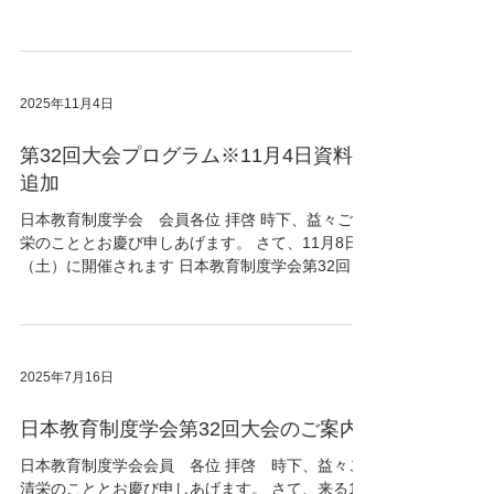
ョンに参加する際の ミーティングURL、ID、パス
コードの詳細は、「大会プログラム（別紙）」に
てご案内いたします。 === （11月7日更新） ・10
月31日にお送りした「大会プログラム（別紙）」
2025年11月4日
の以下の部屋につきまして、参加情報の変更がご
ざいました。 ・自由研究発表III ・自由研究発表IV
第32回大会プログラム※11月4日資料の
・自由研究発表V ・ シンポジスト別交流会「岸本
会員と語る」 つきましては、11月7日10時頃に
追加
「大会プログラム（別紙）（1106修正版）」をメ
日本教育制度学会 会員各位 拝啓 時下、益々ご清
ールにてご案内いたしました。 ・別紙の修正に関
栄のこととお慶び申しあげます。 さて、11月8日
するメールが届いていない場合は、大変お手数で
（土）に開催されます 日本教育制度学会第32回大
すが、学会事務局 jseso.1993@gmail.com までご
会（オンライン開催、大会校：山口大学） の大会
連絡をお願いいたします。 ・臨時会員として大会
プログラムが完成いたしました。 大会準備委員会
に参加を希望される場合は、別紙をお送りいたし
一同、引き続き充実した大会になりますよう取り
ますので、以下の大会事務局までお問い合わせく
組んでまいります。 多くの会員の皆様のご参加を
ださい。 日本教育制度学会第32回大会準備委員会
2025年7月16日
心よりお待ちしております。 どうぞよろしくお願
E-mail jseso.2025@
いいたします。 敬具 【2025年10月20日追記】 大
日本教育制度学会第32回大会のご案内
会プログラム中、課題別セッションVIの開催日程
に変更がございます。 最新の大会プログラムには
日本教育制度学会会員 各位 拝啓 時下、益々ご
表紙右上に「2025年10月20日改訂」と四角囲いで
清栄のこととお慶び申しあげます。 さて、来る11