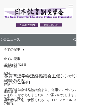
入会のご案内
お問い合わせ
学会ニュース
全ての記事
全ての記事
2024年12月23日
学会大会
紀要
教育関連学会連絡協議会主催シンポジ
紀要以外の刊
ウムのご案内
行物
教育関連学会連絡協議会より、公開シンポジウム
連絡事項
のお知らせがありましたのでご案内いたします。
他学会・団体
詳細は以下をご参照ください。 PDFファイル ＜公
の情報
開シンポジウム「日本における教育学研究の国際