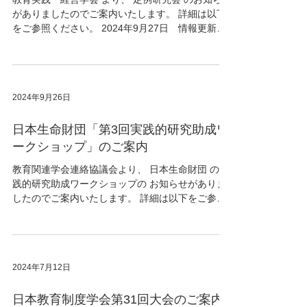
がありましたのでご案内いたします。 詳細は以下
をご参照ください。 2024年9月27日 情報更新
（第2次） Wordファイル ①「教育実践・経営学会
第52回定例研究会案内(第2次)」（発表・参加申込
用紙）...
2024年9月26日
日本生命財団「第3回実践的研究助成ワ
ークショップ」のご案内
教育関連学会連絡協議会より、 日本生命財団 の実
践的研究助成ワークショップの お知らせがありま
したのでご案内いたします。 詳細は以下をご参照
ください。 PDFファイル ＜「 第3回実践的研究助
成ワークショップ」のご案内 ＞ 各位 ニッセイ財団
児童・少年の健全育成助成...
2024年7月12日
日本教育制度学会第31回大会のご案内