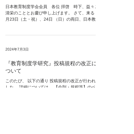
日本教育制度学会会員 各位 拝啓 時下、益々ご
清栄のこととお慶び申し上げます。 さて、来る 11
月23日（土・祝）、24日 （日）の両日、日本教育
制度学会第31回大会を聖徳大学にて開催すること
になりました。つきましては、下記のとおり大会
日程をご案内いたします。...
2024年7月3日
『教育制度学研究』投稿規程の改正に
ついて
このたび、 以下の通り 投稿規程の改正が行われま
した。 詳細については、 【会則・規程等】のペー
ジ をご覧ください。 (旧) 5. 投稿様式 (1) 投稿
原稿は、「自由研究論文」「研究ノート」とも40
字×30行×15頁以内とする。...
2024年5月11日