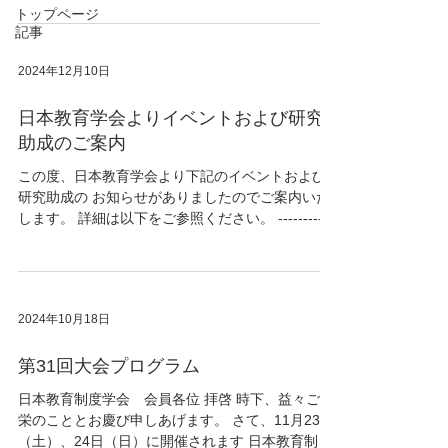
化の現状と課題－教育関連学会の国際交流・海外
トップページ
記事
発信の 動向を踏まえて－」＞...
2024年12月10日
日本教育学会よりイベントおよび研究
助成のご案内
この度、日本教育学会より下記のイベントおよび
研究助成の お知らせがありましたのでご案内いた
します。 詳細は以下をご参照ください。 ------------
------------------ -----------------------------------------...
2024年10月18日
第31回大会プログラム
日本教育制度学会 会員各位 拝啓 時下、益々ご清
栄のこととお慶び申しあげます。 さて、11月23日
（土）、24日（日）に開催されます 日本教育制度