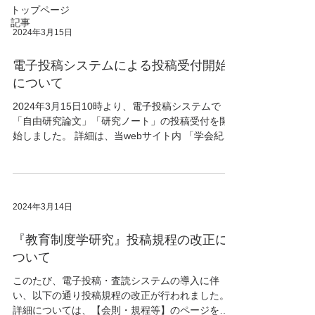
さい（PDFファイル）。
トップページ
記事
2024年3月15日
電子投稿システムによる投稿受付開始
について
2024年3月15日10時より、電子投稿システムで
「自由研究論文」「研究ノート」の投稿受付を開
始しました。 詳細は、当webサイト内 「学会紀要
投稿募集」 をご確認ください。 ■投稿者(著者)用マ
ニュアル（PDFファイル）
2024年3月14日
『教育制度学研究』投稿規程の改正に
ついて
このたび、電子投稿・査読システムの導入に伴
い、以下の通り投稿規程の改正が行われました。
詳細については、【会則・規程等】のページをご