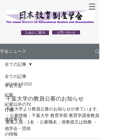
入会のご案内
お問い合わせ
学会ニュース
全ての記事
全ての記事
2024年3月25日
学会大会
紀要
千葉大学の教員公募のお知らせ
紀要以外の刊
千葉大学より教員公募のお知らせが来ています。
行物
・公募情報：千葉大学 教育学部 教育学講座教員 ・
連絡事項
募集人員：1名 ・公募職名：准教授又は助教 ・採
他学会・団体
用時期：令和6年10月1日（火） ・募集期限：令和
の情報
6年4月22日（月） 必着 詳細はこちらを御参照くだ