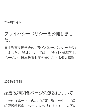
覧ください。 （旧） 5. 投稿様式 (1) 投稿原稿
は、「自由研究論文」「研究ノート」とも40字×30
行×15頁以内とする。...
2024年3月14日
プライバシーポリシーを公開しまし
た。
日本教育制度学会のプライバシーポリシーを公開
しました。 詳細については、【会則・規程等】の
ページの「​日本教育制度学会における個人情報の
収集、利用及び管理について」をご確認くださ
い。
2024年3月4日
紀要投稿関係ページの創設について
このたび当サイト内の「紀要一覧」の中に 「学会
紀要投稿募集」ページ を作成しました。 以下の項