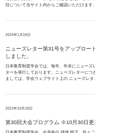
目について当サイト内からご確認いただけます。
ご活用ください。 ・正副委員長から会員の皆様へ
のメッセージ(ニューズレター31号から転載) ・31
号の自由研究論文・研究ノートの投稿について ・
電子投稿・査読システムEditorial Managerについ
2024年1月18日
て
ニューズレター第31号をアップロード
しました。
日本教育制度学会では、毎年、年末にニューズレ
ターを発行しております。ニューズレターにつき
ましては、学会ウェブサイト上の ニューズレター
のページ にて公開しております。 本年度は、12
月21日付で「日本教育制度学会会報 第31号」を発
行・発送いたしました。こちらの内容に一部...
2023年10月18日
第30回大会プログラム ※10月30日更新
日本教育制度学会 会員各位 拝啓 時下、益々ご清