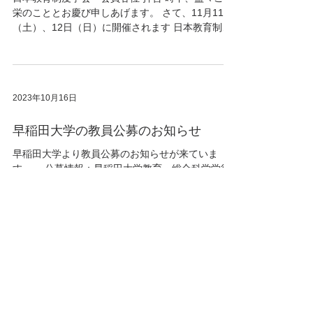
栄のこととお慶び申しあげます。 さて、11月11日
（土）、12日（日）に開催されます 日本教育制度
学会第30回大会（対面開催、大会校：筑波大学）
の大会プログラムが完成いたしました。...
2023年10月16日
早稲田大学の教員公募のお知らせ
早稲田大学より教員公募のお知らせが来ていま
す。 ・公募情報：早稲田大学教育・総合科学学術
院 【教育行政学】専任教員またはテニュアトラッ
ク教員 ・募集人員：1名 ・採用職名：専任教員
（教授相当、准教授相当、講師相当）またはテニ
ュアトラック教員 ・採用時期：2025年4月1日...
2023年7月18日
日本教育制度学会第30回大会のご案内
日本教育制度学会会員 各位 拝啓 時下、益々ご