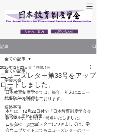
入会のご案内
お問い合わせ
記事
全ての記事
2025年12月23日
読了時間: 1分
全ての記事
ニューズレター第33号をアップ
学会大会
ロードしました。
紀要
日本教育制度学会では、毎年、年末にニュー
紀要以外の刊行物
ズレターを発行しております。
連絡事項
本年は、12月22日付で「日本教育制度学会会
他学会・団体の情報
報 第33号」を発行・発送いたしました。
こちらのニューズレターにつきましては、学
トップページ記事
会ウェブサイト上でも
ニューズレターのペー