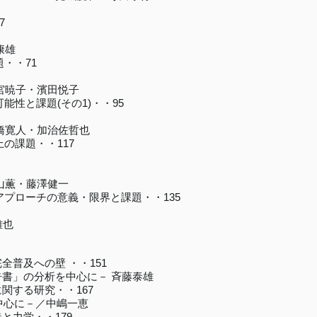
7
康雄
・・71
宮暁子・濱田悦子
能性と課題(その1)・・95
橋寛人・加治佐哲也
の課題・・117
－
山薫・藤澤健一
アプローチの意義・限界と課題・・135
雅也
普及への壁 ・・151
書」の分析を中心に－ 斉藤泰雄
する研究・・167
中心に－／中嶋一恵
力学・・179