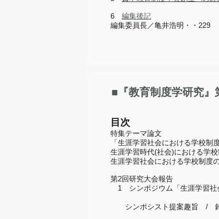
6
編集後記
編集委員長／亀井浩明・・229
■『教育制度学研究』第
目次
特集テーマ論文
「生涯学習社会における学校制
生涯学習時代(社会)における学
生涯学習社会における学校制度
第2回研究大会報告
1 シンポジウム「生涯学習社
司会者まとめ
シンポシスト提案趣旨 / 
見城慶和