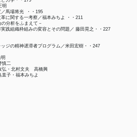
正明
馬場将光 ・・195
に関する一考察／福本みちよ ・・211
論の分析をふまえて－
践組織枠組みの変容とその問題／ 藤田晃之・・227
ッジの精神遅滞者プログラム／米田宏樹・・247
浩明
野慎二
政弘・北村文夫 高橋興
鳥直子・福本みちよ