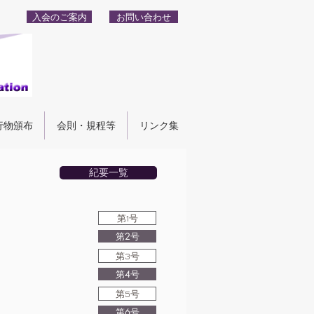
入会のご案内
お問い合わせ
行物頒布
会則・規程等
リンク集
紀要一覧
第1号
第2号
第3号
第4号
第5号
第6号