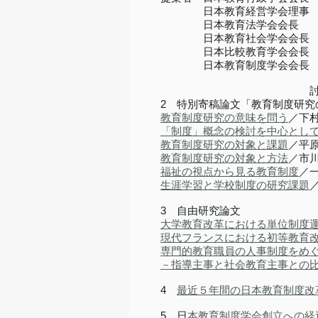
日本教育経営学会理事 
日本教育法学会会長 
日本教育社会学会会長 
日本比較教育学会会長 
日本教育制度学会会長 
討 
2 特別寄稿論文「教育制度研究
教育制度研究の意味を問う
／下村
「制度」概念の検討を中心とし
教育制度研究の対象と課題
／平原
教育制度研究の対象と方法
／市川
福祉の視点から見る教育制度
／一
生涯学習と学校制度の研究課題
3 自由研究論文
大学教育改革における単位制度
現代フランスにおける初等教育
専門的教育職員の人事制度をめ
－指導主事と社会教育主事との
4
最近５年間の日本教育制度改
5
日
本教育制度学会創立への経