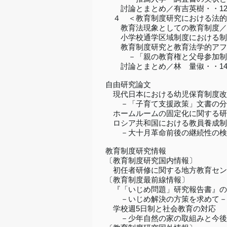
討論とまとめ／有吉英樹・・12
４ ＜教育制度研究における法的ア
教育法現象としての教育制度／榊
小学校通学区域制度における制度
教育制度研究と教育法学的アフ
－「親の教育権と父母参加制度」
討論とまとめ／林 量俶・・14
自由研究論文
現代日本における幼児保育制度改
－「子育て支援政策」文書の分析
ホームルームの固定化に関する研究
ロシア共和国における教員養成制
－大十月革命前後の継続性の検討
教育制度研究情報
〔教育制度研究国内情報〕
初任者研修に関する地方教育センタ
〔教育制度最前線情報〕
『「いじめ問題」研究報告書』の概
－いじめ解決の方策を求めて－／
学校週5日制と社会教育の対応
－少年自然の家の取組みと今後の