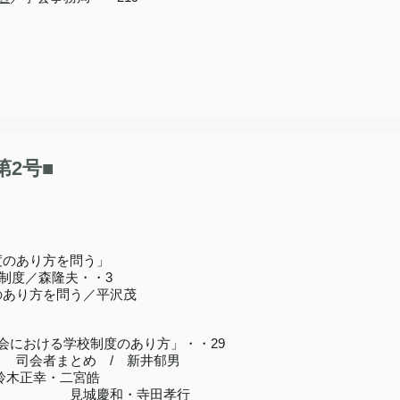
2号■
度のあり方を問う」
校制度／森隆夫・・3
のあり方を問う／
平沢茂
会における学校制度のあり方」・・29
 / 新井郁男
鈴木正幸・二宮皓
・寺田孝行