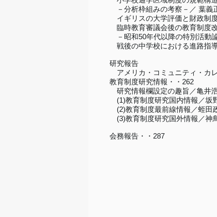
－分析枠組みの考察－／ 葉義
イギリスの大学評価と財政制度／
臨時教育審議会後の教育制度改革
－昭和50年代以降の特別活動
戦後の中学校における進路指導実
研究報告
アメリカ・コミュニティ・カレ
教育制度研究情報・・262
研究情報欄設定の趣旨／亀井
(1)教育制度研究国内情報／坂
(2)教育制度最前線情報／蛭田
(3)教育制度研究国外情報／神
会務報告・・287