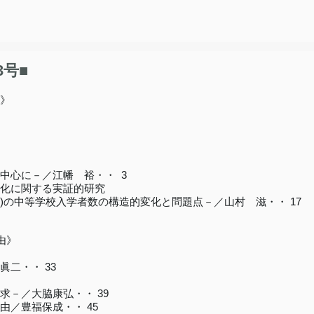
号■
》
心に－／江幡 裕・・ 3
化に関する実証的研究
Avon)の中等学校入学者数の構造的変化と問題点－／山村 滋・・ 17
由》
二・・ 33
－／大脇康弘・・ 39
／豊福保成・・ 45