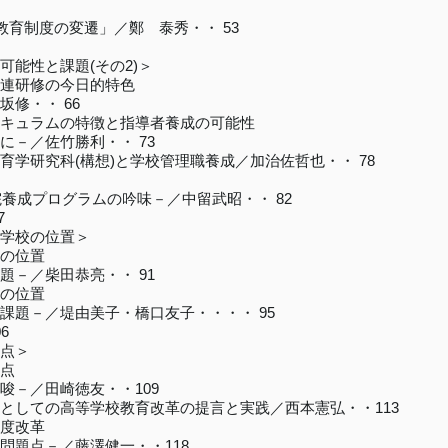
育制度の変遷」／鄭 泰秀・・ 53
能性と課題(その2)＞
連研修の今日的特色
・・ 66
ュラムの特徴と指導者養成の可能性
／佐竹勝利・・ 73
研究科(構想)と学校管理職養成／加治佐哲也・・ 78
成プログラムの吟味－／中留武昭・・ 82
7
学校の位置＞
の位置
／柴田恭亮・・ 91
の位置
－／堤由美子・橋口友子・・・・ 95
6
点＞
点
／田崎徳友・・109
しての高等学校教育改革の提言と実践／西本憲弘・・113
度改革
点－／藤澤健一・・118