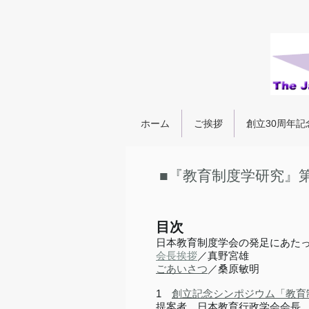
ホーム
ご挨拶
創立30周年記
■『教育制度学研究』第
目次
日本教育制度学会の発足にあた
会長挨拶
／真野宮雄
ごあいさつ
／桑原敏明
1
創立記念シンポジウム「教育
提案者 日本教育行政学会会長