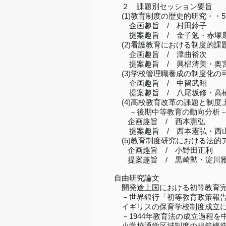
２ 課題別セッション要旨
(1)教育制度の歴史的研究・・5
企画趣旨 / 村田鈴子
提案趣旨 / 金子勉・赤塚
(2)看護教育における制度的課題
企画趣旨 / 津曲裕次
提案趣旨 / 興梠清美・奥
(3)学校管理職養成の制度化の可
企画趣旨 / 中留武昭
提案趣旨 / 八尾坂修・高
(4)高校教育改革の課題と制度上
－後期中等教育の動向分析
企画趣旨 / 西本憲弘
提案趣旨 / 西本憲弘・西
(5)教育制度研究における法的
企画趣旨 / 小野田正利
提案趣旨 / 黒崎勲・淀川
自由研究論文
開発途上国における初等教育完全
－世界銀行「初等教育政策報告
イギリスの保育学校制度成立に関
－1944年教育法の成立過程を
小学校通学区域制度の規範構造と