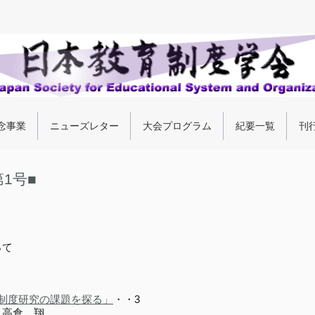
念事業
ニューズレター
大会プログラム
紀要一覧
刊
1号■
って
制度研究の課題を探る」
・・3
 高倉 翔