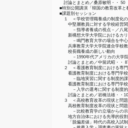
討論とまとめ／桑原敏明・・ 50
■特別公開講演「韓国の教育改革と教
■課題別セッション
１ ＜学校管理職養成の制度化の可
中堅層教員に対する学校経営関
－指導者養成の視点－／八尾坂修
新構想大学大学院におけるカリキ
－鳴門教育大学の場合を中心に－
兵庫教育大学大学院連合学校教育学
校長職養成の新しい動向
－1990年代アメリカの大学院養
討論とまとめ／中留武昭・・ 8
２ ＜看護教育制度における専門
看護教育制度における専門学校
－臨地実習に関する制度的課題－
看護教育制度における専門学校
－入学の選考に関する制度的課題
討論とまとめ／岩橋法雄・・10
３ ＜高校教育改革の現状と問題
高校教育制度改革の現状と問題
－比較教育学の立場からの示唆－
地方自治体における先導的役割と
「脱偏差値」時代の高校入試制
－推薦入学・調査書の実状と問題