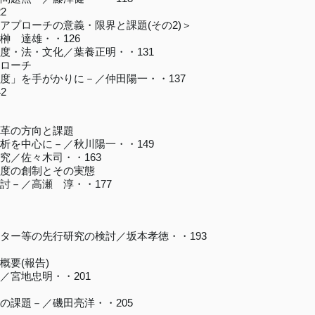
2
プローチの意義・限界と課題(その2)＞
 達雄・・126
・法・文化／葉養正明・・131
ローチ
を手がかりに－／仲田陽一・・137
2
革の方向と課題
を中心に－／秋川陽一・・149
／佐々木司・・163
度の創制とその実態
－／高瀬 淳・・177
ー等の先行研究の検討／坂本孝徳・・193
要(報告)
宮地忠明・・201
課題－／磯田亮洋・・205