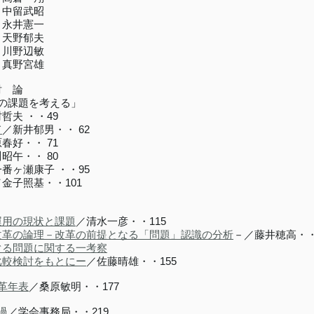
中留武昭
永井憲一
天野郁夫
川野辺敏
真野宮雄
論
の課題を考える」
哲夫 ・・49
て
／新井郁男・・ 62
春好・・ 71
昭午・・ 80
番ヶ瀬康子 ・・95
／金子照基・・101
運用の現状と課題
／清水一彦・・115
改革の論理－改革の前提となる「問題」認識の分析
－／藤井穂高・・
ぐる問題に関する一考察
比較検討をもとにー
／佐藤晴雄・・155
革年表
／桑原敏明・・177
過
／学会事務局・・219